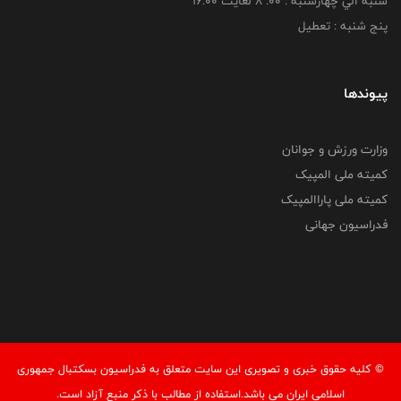
شنبه الي چهارشنبه : 00: 8 لغايت 16:00
پنج شنبه : تعطیل
پیوندها
وزارت ورزش و جوانان
کمیته ملی المپیک
کمیته ملی پاراالمپیک
فدراسیون جهانی
© کليه حقوق خبری و تصويری اين سايت متعلق به فدراسیون بسکتبال جمهوری
اسلامی ایران می باشد.استفاده از مطالب با ذكر منبع آزاد است.