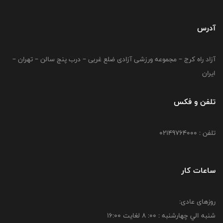
آدرس
آزاد راه کرج – مجموعه ورزشی آزادی ضلع غربی – درب پنج سالن – تهران –
ایران
تلفن و فکس
تلفن : 02149764000
ساعات کار
روزهای عادی:
شنبه الي چهارشنبه : 00: 8 لغايت 16:00