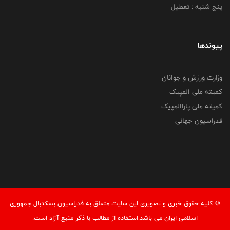
پنج شنبه : تعطیل
پیوندها
وزارت ورزش و جوانان
کمیته ملی المپیک
کمیته ملی پاراالمپیک
فدراسیون جهانی
© کليه حقوق خبری و تصويری اين سايت متعلق به فدراسیون بسکتبال جمهوری
اسلامی ایران می باشد.استفاده از مطالب با ذكر منبع آزاد است.