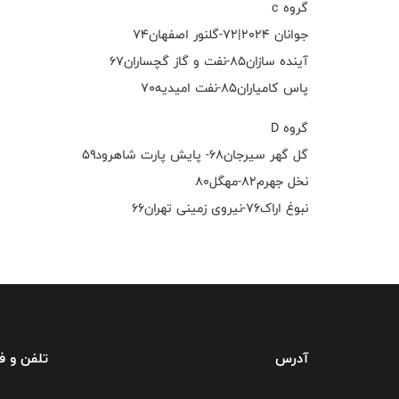
گروه c
جوانان ۲۰۲۴|۷۲-گلنور اصفهان۷۴
آینده سازان۸۵-نفت و گاز گچساران۶۷
پاس کامیاران۸۵-نفت امیدیه۷۰
گروه D
گل گهر سیرجان۶۸- پایش پارت شاهرود۵۹
نخل جهرم۸۲-مهگل۸۰
نبوغ اراک۷۶-نیروی زمینی تهران۶۶
آدرس
تلفن و 