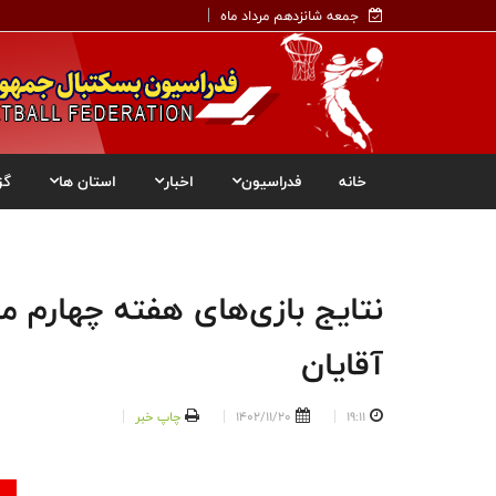
جمعه شانزدهم مرداد ماه
خانه
فدراسیون
اخبار
استان ها
گز
نتایج بازی‌های هفته چهارم 
آقایان
19:11
1402/11/20
چاپ خبر