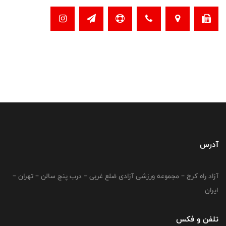
آدرس
آزاد راه کرج – مجموعه ورزشی آزادی ضلع غربی – درب پنج سالن – تهران –
ایران
تلفن و فکس