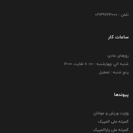
تلفن : 02149764000
ساعات کار
روزهای عادی:
شنبه الي چهارشنبه : 00: 8 لغايت 16:00
پنج شنبه : تعطیل
پیوندها
وزارت ورزش و جوانان
کمیته ملی المپیک
کمیته ملی پاراالمپیک