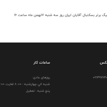
تیم‌های طبیعت تهران و فولاد هرمزگان در هفته هجدهم لیگ برتر بسکتبال آقایان ایران روز سه شنبه ۱۷بهمن ماه ساعت ۱۶
فکس
ساعات کار
روزهای عادی:
شنبه الي چهارشنبه : 00: 8 لغايت 16:00
پنج شنبه : تعطیل