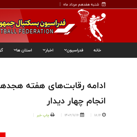
شنبه هفدهم مرداد ماه
خانه
فدراسیون
اخبار
استان ها
گز
ادامه رقابت‌های هفته هجدهم 
انجام چهار دیدار
18:16
1402/11/16
چاپ خبر