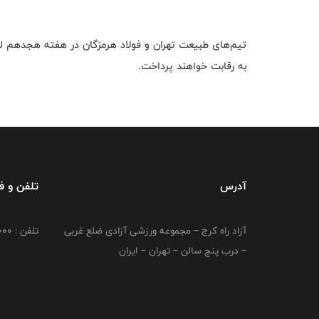
به رقابت خواهند پرداخت.
آدرس
تلفن و 
آزاد راه کرج – مجموعه ورزشی آزادی ضلع غربی
تلفن : 02149764000
– درب پنج سالن – تهران – ایران