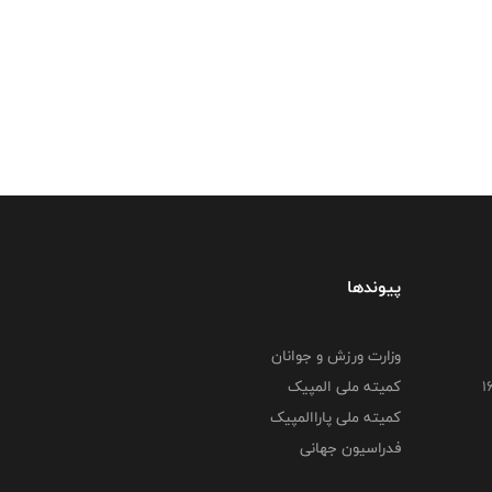
پیوندها
وزارت ورزش و جوانان
کمیته ملی المپیک
کمیته ملی پاراالمپیک
فدراسیون جهانی