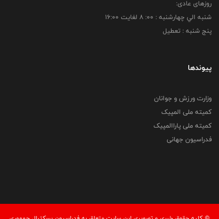
روزهای عادی:
شنبه الي چهارشنبه : 00: 8 لغايت 16:00
پنج شنبه : تعطیل
پیوندها
وزارت ورزش و جوانان
کمیته ملی المپیک
کمیته ملی پاراالمپیک
فدراسیون جهانی
© کليه حقوق خبری و تصويری اين سايت متعلق به فدراسیون بسکتبال جمهوری