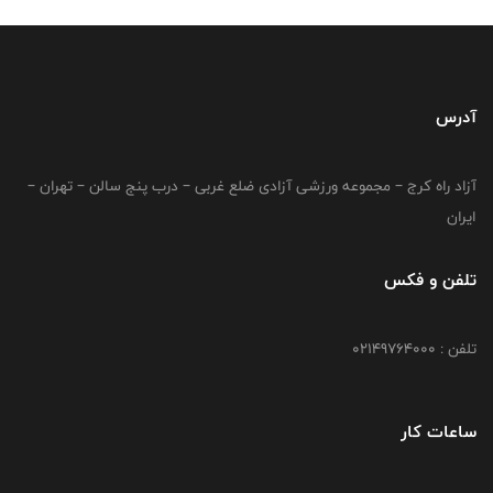
آدرس
آزاد راه کرج – مجموعه ورزشی آزادی ضلع غربی – درب پنج سالن – تهران –
ایران
تلفن و فکس
تلفن : 02149764000
ساعات کار