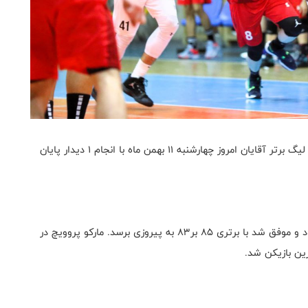
به گزارش روابط عمومی فدراسیون بسکتبال، هفته هفدهم لیگ برتر آقایان امروز چهارشنبه ۱۱ بهمن ماه با انجام ۱ دیدار پایان
تیم فولاد هرمزگان در این هفته میزبان تیم آورتا ساری بود و موفق شد با برتری ۸۵ بر۸۳ به پیروزی برسد. مارکو پروویچ در