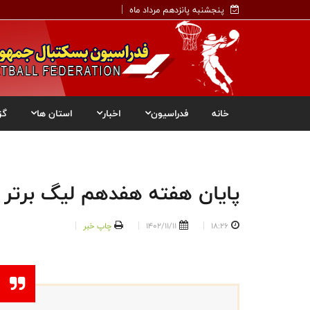
پنجشنبه پانزدهم مرداد ماه
خانه
فدراسیون
اخبار
استان ها
گز
پایان هفته هفدهم لیگ برتر ب
18:26
1402/11/11
چاپ خبر