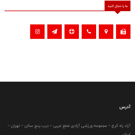
ما را دنبال کنید
آدرس
آزاد راه کرج – مجموعه ورزشی آزادی ضلع غربی – درب پنج سالن – تهران –
ایران