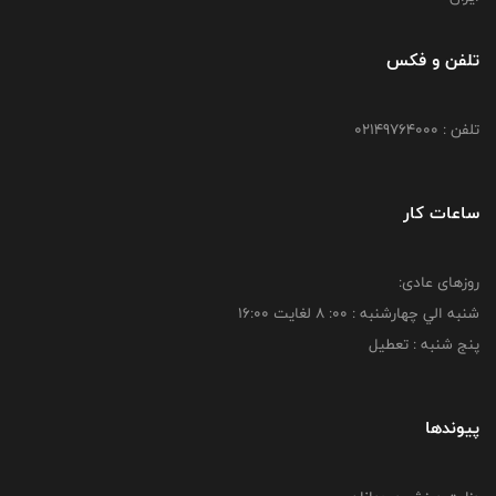
تلفن و فکس
تلفن : 02149764000
ساعات کار
روزهای عادی:
شنبه الي چهارشنبه : 00: 8 لغايت 16:00
پنج شنبه : تعطیل
پیوندها