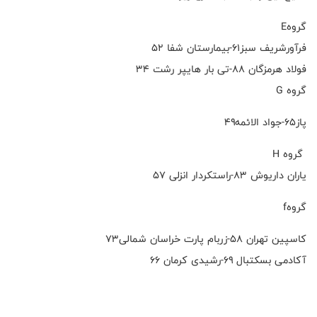
گروهE
فرآورشریف سبز۶۱-بیمارستان شفا ۵۲
فولاد هرمزگان ۸۸-تی بار هایپر رشت ۳۴
گروه G
پاز۶۵-جواد الائمه۴۹
گروه H
یاران داریوش ۸۳-راستکردار انزلی ۵۷
گروهf
کاسپین تهران ۵۸-زربام پارت خراسان شمالی۷۳
آکادمی بسکتبال ۶۹-رشیدی کرمان ۶۶