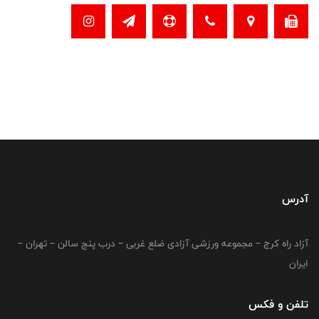
آدرس
آزاد راه کرج – مجموعه ورزشی آزادی ضلع غربی – درب پنج سالن – تهران –
ایران
تلفن و فکس