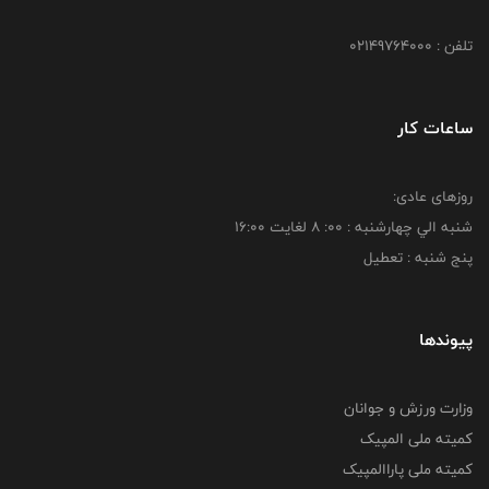
تلفن : 02149764000
ساعات کار
روزهای عادی:
شنبه الي چهارشنبه : 00: 8 لغايت 16:00
پنج شنبه : تعطیل
پیوندها
وزارت ورزش و جوانان
کمیته ملی المپیک
کمیته ملی پاراالمپیک