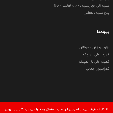
شنبه الي چهارشنبه : 00: 8 لغايت 16:00
پنج شنبه : تعطیل
پیوندها
وزارت ورزش و جوانان
کمیته ملی المپیک
کمیته ملی پاراالمپیک
فدراسیون جهانی
© کليه حقوق خبری و تصويری اين سايت متعلق به فدراسیون بسکتبال جمهوری