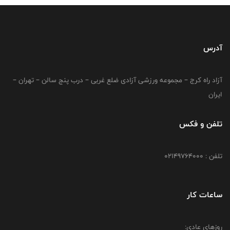
آدرس
آزاد راه کرج – مجموعه ورزشی آزادی ضلع غربی – درب پنج سالن – تهران –
ایران
تلفن و فکس
تلفن : 02149764000
ساعات کار
روزهای عادی: