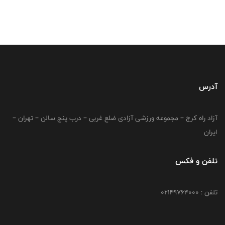
آدرس
آزاد راه کرج – مجموعه ورزشی آزادی ضلع غربی – درب پنج سالن – تهران –
ایران
تلفن و فکس
تلفن : 02149764000