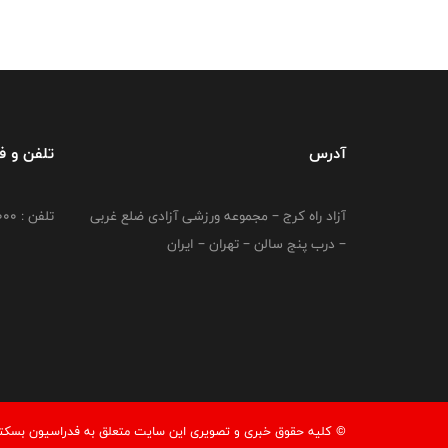
آدرس
تلفن و 
آزاد راه کرج – مجموعه ورزشی آزادی ضلع غربی
تلفن : 02149764000
– درب پنج سالن – تهران – ایران
© کليه حقوق خبری و تصويری اين سايت متعلق به فدراسیون بسکتبال