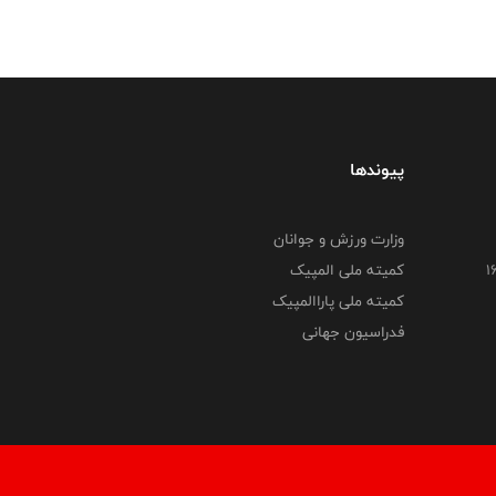
پیوندها
وزارت ورزش و جوانان
کمیته ملی المپیک
کمیته ملی پاراالمپیک
فدراسیون جهانی