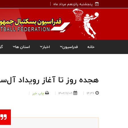
پنجشنبه پانزدهم مرداد ماه
خانه
فدراسیون
اخبار
استان ها
گز
هجده روز تا آغاز رویداد آل‌ست
14:36
1402/11/09
چاپ خبر