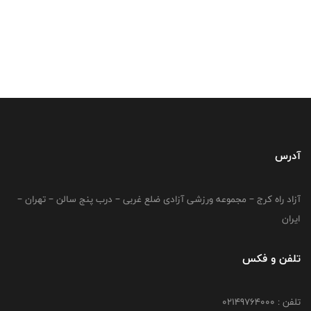
آدرس
آزاد راه کرج – مجموعه ورزشی آزادی ضلع غربی – درب پنج سالن – تهران –
ایران
تلفن و فکس
تلفن : 02149764000