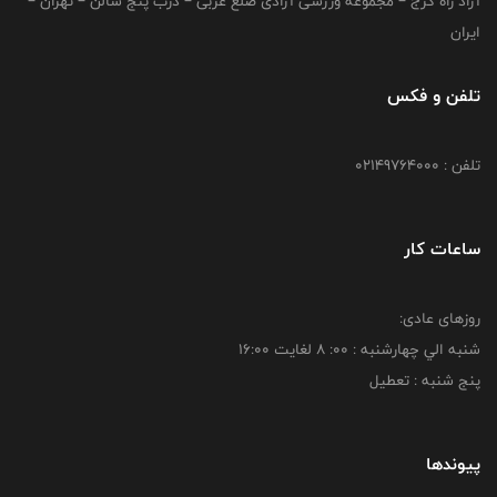
آزاد راه کرج – مجموعه ورزشی آزادی ضلع غربی – درب پنج سالن – تهران –
ایران
تلفن و فکس
تلفن : 02149764000
ساعات کار
روزهای عادی:
شنبه الي چهارشنبه : 00: 8 لغايت 16:00
پنج شنبه : تعطیل
پیوندها