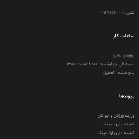
تلفن : 02149764000
ساعات کار
روزهای عادی:
شنبه الي چهارشنبه : 00: 8 لغايت 16:00
پنج شنبه : تعطیل
پیوندها
وزارت ورزش و جوانان
کمیته ملی المپیک
کمیته ملی پاراالمپیک