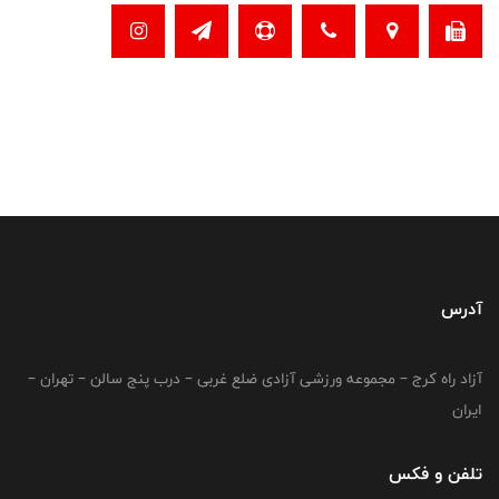
آدرس
آزاد راه کرج – مجموعه ورزشی آزادی ضلع غربی – درب پنج سالن – تهران –
ایران
تلفن و فکس