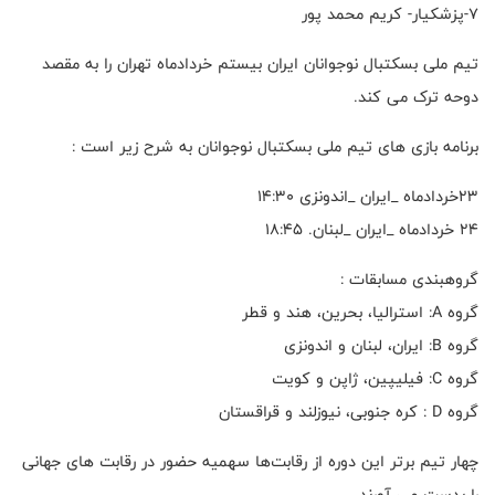
۷-پزشکیار- کریم محمد پور
تیم ملی بسکتبال نوجوانان ایران بیستم خردادماه تهران را به مقصد
دوحه ترک می کند.
برنامه بازی های تیم ملی بسکتبال نوجوانان به شرح زیر است :
۲۳خردادماه _ایران _اندونزی ۱۴:۳۰
۲۴ خردادماه _ایران _لبنان. ۱۸:۴۵
گروهبندی مسابقات :
گروه A: استرالیا، بحرین، هند و قطر
گروه B: ایران، لبنان و اندونزی
گروه C: فیلیپین، ژاپن و کویت
گروه D : کره جنوبی، نیوزلند و قراقستان
چهار تیم برتر این دوره از رقابت‌ها سهمیه حضور در رقابت های جهانی
را بدست می آورند .