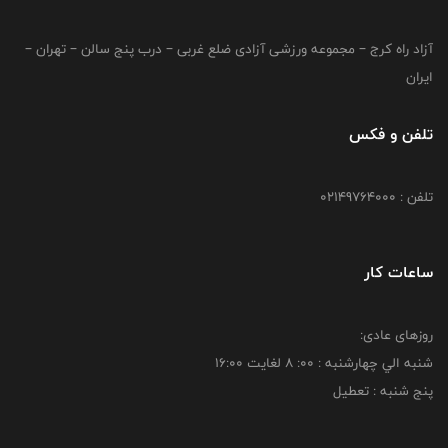
آزاد راه کرج – مجموعه ورزشی آزادی ضلع غربی – درب پنج سالن – تهران –
ایران
تلفن و فکس
تلفن : 02149764000
ساعات کار
روزهای عادی:
شنبه الي چهارشنبه : 00: 8 لغايت 16:00
پنج شنبه : تعطیل