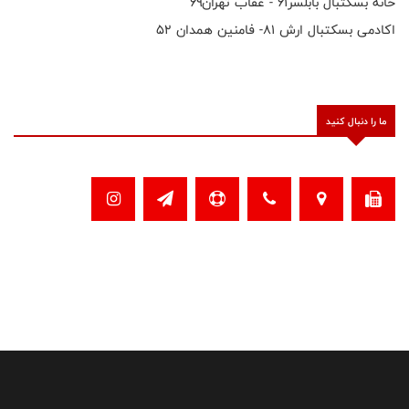
خانه بسکتبال بابلسر۶۱ - عقاب تهران۶۹
اکادمی بسکتبال ارش ۸۱- فامنین همدان ۵۲
ما را دنبال کنید