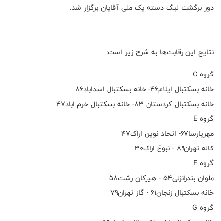
دور برگشت لیگ دسته یک ملی آقایان برگزار شد.
نتایج این رقابت‌ها به شرح زیر است:
گروه C
خانه بسکتبال ایلام۴۶- خانه بسکتبال اسداباد۸۶
خانه بسکتبال کردستان ۸۳- خانه بسکتبال خرم اباد۴۷
گروه E
مهرپارسا۶۷- اتحاد نوین اراک۴۷
کاله تهران۸۹ - نبوغ اراک۳۰
گروه F
ملوان بندرانزلی۵۴ - هیرکان رشت۵۸
خانه بسکتبال زنجان۶۱ - گاز تهران۷۹
گروه G