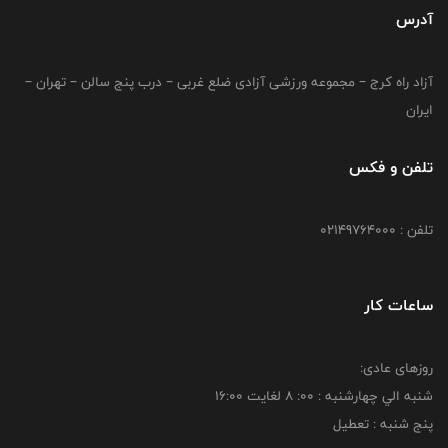
آدرس
آزاد راه کرج – مجموعه ورزشی آزادی ضلع غربی – درب پنج سالن – تهران –
ایران
تلفن و فکس
تلفن : 02149764000
ساعات کار
روزهای عادی:
شنبه الي چهارشنبه : 00: 8 لغايت 16:00
پنج شنبه : تعطیل