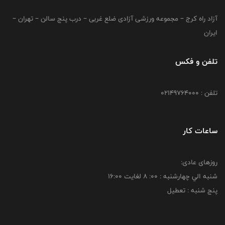
آزاد راه کرج – مجموعه ورزشی آزادی ضلع غربی – درب پنج سالن – تهران –
ایران
تلفن و فکس
تلفن : 02149764000
ساعات کار
روزهای عادی:
شنبه الي چهارشنبه : 00: 8 لغايت 16:00
پنج شنبه : تعطیل