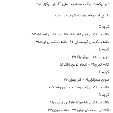
دور برگشت لیگ دسته یک ملی آقایان برگزار شد.
نتایج این رقابت‌ها به شرح زیر است:
گروه C
خانه بسکتبال خرم اباد ۵۸- خانه بسکتبال اسداباد۵۷
خانه بسکتبال کردستان ۸۰- خانه بسکتبال ایلام۴۱
گروه E
مهرپارسا۶۰ - نبوغ اراک۴۹
کاله تهران۷۱ - اتحاد نوین اراک۵۶
گروه F
ملوان بندرانزلی۶۱ - گاز تهران۷۳
خانه بسکتبال زنجان۶۰ - هیرکان رشت۷۳
گروه G
خانه بسکتبال بابلسر۸۹-فامنین همدان۶۱
اکادمی بسکتبال ارش ۷۶- عقاب تهران۶۳