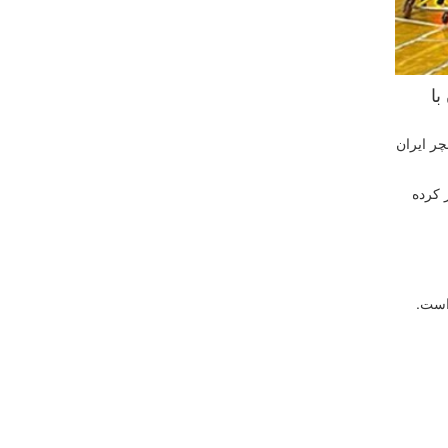
با
چر ایران
ر کرده
است.