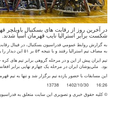
در آخرین روز از رقابت های بسکتبال باویلچر قهرما
شکست برابر استرالیا نایب قهرمان آسیا شدند.
به گزارش روابط عمومي فدراسيون بسكتبال، در فينال رقابت های
به مصاف تیم استرالیا رفتند و با نتیجه ۵۳ بر ۵۱ این دیدار را واگذار کردند.
تیم ایران‌ پیش از این و در مرحله گروهی برابر تیم های کره جن
بود. ملي‌پوشان ايران در مرحله یک چهارم نهایی برابر افغانست
این مسابقات با حضور یازده تیم برگزار شد و تنها به تیم قهر
13738
1402/10/30
16:26
© کليه حقوق خبری و تصويری اين سايت متعلق به فدراسیون ب