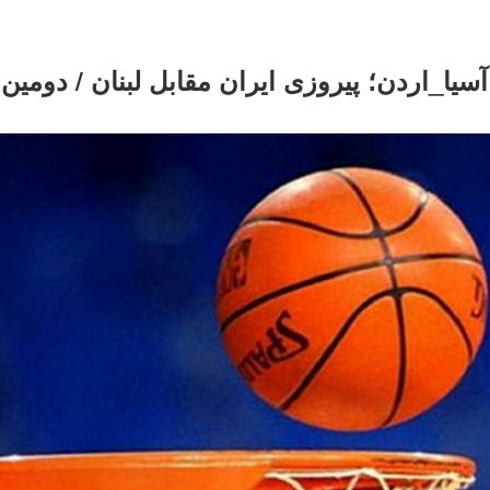
یا_اردن؛ پیروزی ایران مقابل لبنان / دومین 