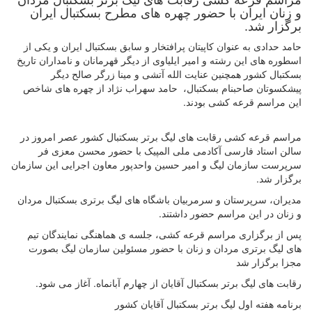
و زنان ایران با حضور چهره های مطرح بسکتبال ایران
برگزار شد.
حامد حدادی به عنوان کاپیتان پرافتخار و سابق بسکتبال ایران و یکی از
اسطوره های این رشته و امیر ایلیاوی از دیگر قهرمانان و نامداران تاریخ
بسکتبال کشور همچنین عنایت الله آتشی و مینا زرگر صالح دیگر
پیشکسوتان صاحبنام بسکتبال، حامد سهراب نژاد از چهره های شاخص
این مراسم قرعه کشی بودند.
مراسم قرعه کشی رقابت های لیگ برتر بسکتبال کشور عصر امروز در
سالن استاد فارسی آکادمی ملی المپیک با حضور محسن معزی فر
سرپرست سازمان لیگ و امیر حسین واحدپور معاون اجرایی این سازمان
برگزار شد.
مدیران، سرپرستان و سرمربیان باشگاه های لیگ برتری بسکتبال مردان
و زنان در این مراسم حضور داشتند.
پس از برگزاری مراسم قرعه کشی، جلسه ی هماهنگی نمایندگان تیم
های لیگ برتری مردان و زنان با حضور مسئولین سازمان لیگ بصورت
مجزا برگزار شد
رقابت های لیگ برتر بسکتبال آقایان از چهارم آبانماه. آغاز می شود.
برنامه هفته اول لیگ برتر بسکتبال آقایان کشور