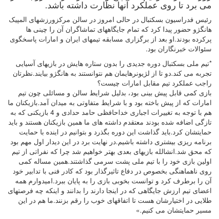
می برد تا روی عملکرد آنها نظارت داشته باشد.
رئیس فدراسیون بسکتبال در حالی امروز در سالن مرکزورزشهای المپیک
هانگژو حضور پیدا کرد که تمام جایگاههای تماشاگران آن را چینی ها
پرکرده بودند.او بعد از برگزاری مسابقه تیمهای ایران و امارات پاسخگوی
سئوالات خبرنگاران بود.
*تیم ملی بسکتبال دوره جدیدی را بدون ستاره هایش در بازیهای آسیایی
تجربه می کند.دو تا از لژیونرهایمان هم نتوانستند به هانگژو بیایند.نظرتان
راجب عملکرد تیم مقابل امارات چیست؟
بازی کمی قابل پیش بینی بود، بدلیل شرایط سالن و مسائلی چون تیم
امارات که از پیش باخته بود و با شرایط متفاوتی به میدان آمد.بازیکنان ما
هم با توجه به تغییرات اجباری خداحافظی حامد حدادی و 4 بازیکنی که به
تازگی اضافه شده بودند معتقدم داشته های ما همین بازیکنان هستند و باید
حمایتشان کرد.باید گذاشت این دوره بگذرد و بتوانیم در اینده با حمایت
برنامه ریزی بیشتری داشته باشیم.در نهایت برد در این دیدار اول مهم بود
که محق شد.انشالله بازیهای بعدی بهتر خواهیم شد چرا که نفراتی از تیم
اولین بازی خود را با تیم ملی پشت سرمی گذاشتند.همین مساله کمی
روی ناهماهنگی بخصوص در دفاع تاثیرگذار بود که کادر فنی با تدابیر خود
آن را برطرف کرد و توانست بخوبی بازی را به پایان ببرد.امیدوارم همه
اعضای تیم ارزش جایگاهی که در اینجا دارند را بدانند و اینکه چه فرصتهای
طلایی در اختیارشان هست تا اتفاقهای خوب را رقم بزنند.ما هم در این
مسیر حمایتشان می کنیم.»