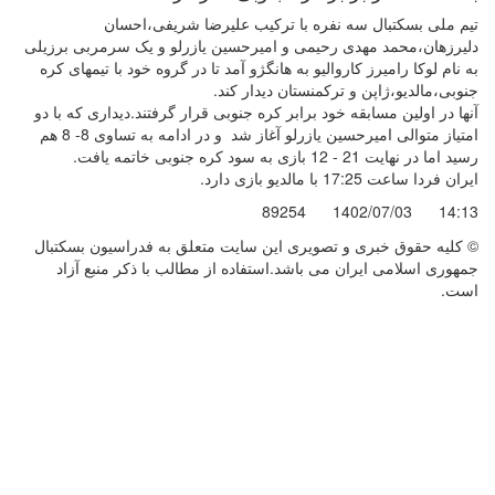
تیم ملی بسکتبال سه نفره با ترکیب علیرضا شریفی،احسان
دلیرزهان،محمد مهدی رحیمی و امیرحسین یازرلو و یک سرمربی برزیلی
به نام لوکا رامیرز کاروالیو به هانگژو آمد تا در گروه خود با تیمهای کره
جنوبی،مالدیو،ژاپن و ترکمنستان دیدار کند.
آنها در اولین مسابقه خود برابر کره جنوبی قرار گرفتند.دیداری که با دو
امتیاز متوالی امیرحسین یازرلو آغاز شد و در ادامه به تساوی 8- 8 هم
رسید اما در نهایت 21 - 12 بازی به سود کره جنوبی خاتمه یافت.
ایران فردا ساعت 17:25 با مالدیو بازی دارد.
89254
1402/07/03
14:13
© کليه حقوق خبری و تصويری اين سايت متعلق به فدراسیون بسکتبال
جمهوری اسلامی ایران می باشد.استفاده از مطالب با ذكر منبع آزاد
است.