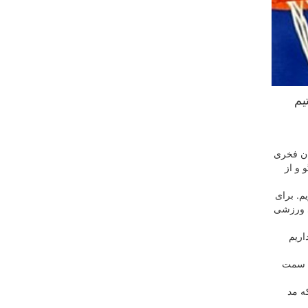
 اردوی تیم
ان فخری
 و از
م. برای
ی ورزشی
اریم
به سمت
ه مد