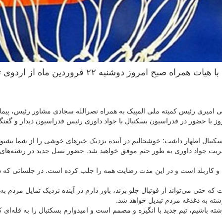
سید رضا صالحی امیری رئیس کمیته ملی المپیک با هیات همراه صبح امروز دوشنبه ۲۲ فروردین ماه از
امیری رئیس کمیته ملی المپیک به همراه نصرالله سجادی مشاور رئیس، پیم
ز با حضور در فدراسیون بسکتبال با جواد داوری رئیس فدراسیون دیدار و گفتگو
بسکتبال اظهار داشت: خوشحالیم در آینده نزدیک خبرهای خوشی را از شما بشنوی
مدیریت جواد داوری به طور حتم موفق خواهید شد. حضور نسل جدید در رشته‌ها
 و کاربلد است و در این مدت رضایت همه را جلب کرده است. در جلساتی که د
که حتی می‌تواند از فوتبال جلو بزند، باور دارم در آینده نزدیک تمایل مردم 
رشته به دغدغه مردم تبدیل خواهد شد.
ته باشیم‌، تیم جدید با انگیزه و مصمم است و امیدوارم بسکتبال را به قله‌ای ک