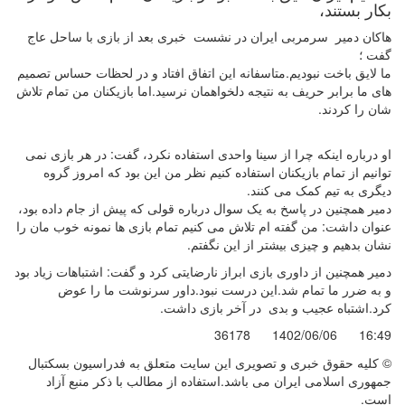
بکار بستند،
هاکان دمیر سرمربی ایران در نشست خبری بعد از بازی با ساحل عاج
گفت ؛
ما لایق باخت نبودیم.متاسفانه این اتفاق افتاد و در لحظات حساس تصمیم
های ما برابر حریف به نتیجه دلخواهمان نرسید.اما بازیکنان من تمام تلاش
شان را کردند.
او درباره اینکه چرا از سینا واحدی استفاده نکرد، گفت: در هر بازی نمی
توانیم از تمام بازیکنان استفاده کنیم نظر من این بود که امروز گروه
دیگری به تیم کمک می کنند.
دمیر همچنین در پاسخ به یک سوال درباره قولی که پیش از جام داده بود،
عنوان داشت: من گفته ام تلاش می کنیم تمام بازی ها نمونه خوب مان را
نشان بدهیم و چیزی بیشتر از این نگفتم.
دمیر همچنین از داوری بازی ابراز نارضایتی کرد و گفت: اشتباهات زیاد بود
و به ضرر ما تمام شد.این درست نبود.داور سرنوشت ما را عوض
کرد.اشتباه عجیب و بدی در آخر بازی داشت.
36178
1402/06/06
16:49
© کليه حقوق خبری و تصويری اين سايت متعلق به فدراسیون بسکتبال
جمهوری اسلامی ایران می باشد.استفاده از مطالب با ذكر منبع آزاد
است.