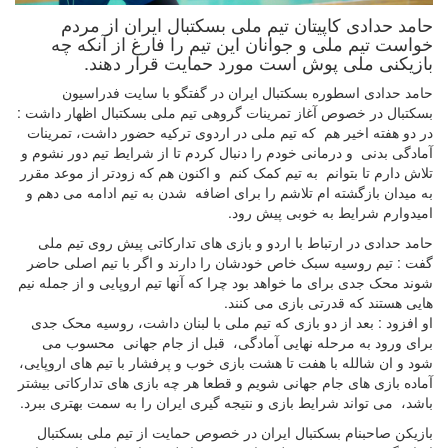
حامد حدادی کاپیتان تیم ملی بسکتبال ایران از مردم
خواست تیم ملی و جوانان این تیم را فارغ از آنکه چه
بازیکنی ملی پوش است مورد حمایت قرار دهند.
حامد حدادی اسطوره بسکتبال ایران در گفتگو با سایت فدراسیون
بسکتبال در خصوص آغاز تمرینات گروهی تیم ملی بسکتبال اظهار داشت :
در دو هفته اخیر هم که تیم ملی در اردوی ترکیه حضور داشت، تمرینات
آمادگی بدنی و درمانی خودم را دنبال کردم تا از شرایط تیم دور نشوم و
تلاش دارم تا بتوانم به تیم کمک کنم و اکنون هم که زودتر از موعد مقرر
به میدان بازگشته ام تلاشم را برای اضافه شدن به تیم ادامه می دهم و
امیدوارم شرایط به خوبی پیش رود.
حامد حدادی در ارتباط با اردو و بازی های تدارکاتی پیش روی تیم ملی
گفت : تیم روسیه سبک خاص خودشان را دارند و اگر با تیم اصلی حاضر
شوند محک جدی برای ما خواهد بود چرا که آنها تیم اروپایی و از جمله نیم
هایی هستند که قدرتی بازی می کنند.
او افزود : بعد از دو بازی که تیم ملی با لبنان داشت، روسیه محک جدی
برای ورود به مرحله نهایی آمادگی، قبل از جام جهانی محسوب می
شود و ان شالله با هفت تا هشت بازی خوب و پرفشار با تیم های اروپایی،
آماده بازی های جام جهانی شویم و قطعا هر چه بازی های تدارکاتی بیشتر
باشد، می تواند شرایط بازی و نتیجه گیری ایران را به سمت بهتری ببرد.
بازیکن صاحبنام بسکتبال ایران در خصوص حمایت از تیم ملی بسکتبال