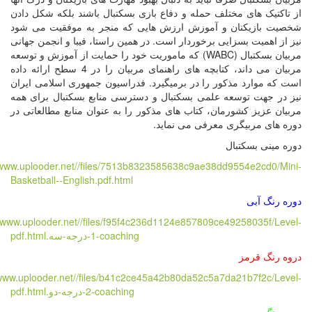
از تاکتیک های مختلف حمله و دفاع بازی بسکتبال باشند بلکه شکل دادن
شخصیت بازیکنان و آموزش ارزش هایی که منجر به موفقیت می شود
نیز از اهمیت بسزایی برخوردار است. در همین راستا، فیبا و انجمن جهانی
مربیان بسکتبال (
WABC
) که ماموریت خود را حمایت از آموزش و توسعه
مربیان می داند، کتابچه های راهنمای مربیان را در 4 سطح ارائه داده
است که موارد مذکور را در برمیگیرد. فدراسیون جمهوری اسلامی ایران
نیز در جهت توسعه علمی بسکتبال و دسترسی منابع بسکتبال برای همه
مربیان عزیز کشورمان، کتاب های مذکور را به عنوان منابع مطالعاتی در
دوره های مربیگری معرفی می نماید.
دوره مینی بسکتبال
//www.uplooder.net//files/7513b8323585638c9ae38dd9554e2cd0/Mini-
Basketball--English.pdf.html
دوره رنگ آبی
//www.uplooder.net//files/f95f4c236d1124e857809ce49258035f/Level-
1-coaching-درجه-سه.pdf.html
دروه رنگ قرمز
/www.uplooder.net//files/b41c2ce45a42b80da52c5a7da21b7f2c/Level-
2-coaching-درجه-دو.pdf.html