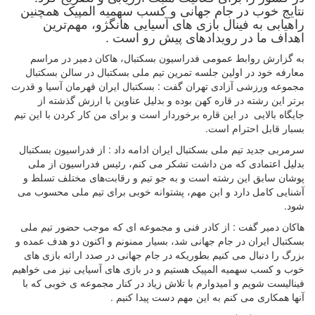
نتایج خوب در جام جهانی و کسب سهمیه المپیک همچنین
راهیابی به فینال بازی های آسیایی هانگژو، مهم‌ترین
اهداف ما در رویدادهای پیش رو است .
به گزارش روابط عمومی فدراسیون بسکتبال، هاکان دمیر در مراسم
معارفه خود در اولین جلسه تمرین تیم ملی بسکتبال در سالن بسکتبال
مجموعه ورزشی آزادی تهران گفت : بسکتبال ایران قهرمان آسیا و قدرت
برتر این رشته در قاره کهن بوده و بدلیل عناوین با ارزش گذشته از
جایگاه بالایی در این قاره برخوردار است و برای من کار کردن با این تیم
بسبار قابل احترام است.
سرمربی جدید تیم ملی بسکتبال ایران ادامه داد : از فدراسیون بسکتبال
بدلیل اعتمادی که من داشت تشکر می کنم، رئیس فدراسیون از ملی
پوشان سابق این رشته است و به جو تیم و رقابت‌های مختلف تسلط و
آشنایی کامل دارد و ابن مهم، پشتوانه خوبی برای تیم ملی محسوب می
شود.
هاکان دمیر گفت : از کادر فنی و مجموعه ای که موجب حضور تیم ملی
بسکتبال ایران در جام جهانی شد، بسیار ممنونم و اکنون دو هدف عمده و
بزرگ را دنبال می کنیم بطوریکه در جام جهانی در صدد ارائه بازی های
خوب و کسب سهمیه المپیک هستیم و در بازی های آسیایی نیز می خواهیم
فینالیست شویم و امیدوارم با تلاش زیاد در کنار مجموعه ی خوبی که با
آنها همکاری می کنم به این مهم دست پیدا کنیم .