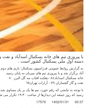
با پیروزی تیم های خانه بسکتبال اسدآباد و نفت 
دسته اول ملی بسکتبال کشور است .
به گزارش روابط عمومی فدراسیون بسکتبال؛ بازی های دوم 
آباد برگزار شد و با پیروزی تیم های میزبان به پایان رسید.
خانه بسكتبال اسداباد٨٤- دهكده افتاب مه گل البرز ٨٠
نفت و گاز گچساران ٧٩ - آرارات تهران٦٥
با توجه به نتایجی که رقم خورد، تیم ها یک بر یک مساوی شدن
رسید که روز جمعه این دیدارها از ساعت ۱۹:۳۰ تکرار می شود و برندگان آن به فینال راه پیدا می کنند.
17579
1402/01/31
00:37