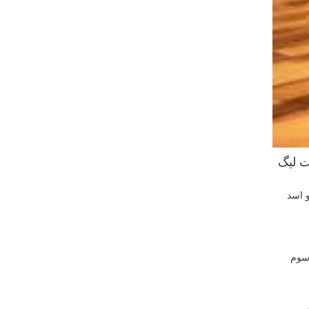
ت لیگ
 اسد
 سوم