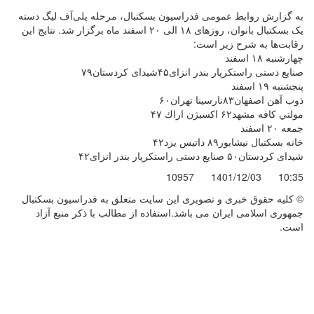
به گزارش روابط عمومی فدراسیون بسکتبال، مرحله پلی‌آف لیگ دسته
یک بسکتبال بانوان، روزهای ۱۸ الی ۲۰ اسفند ماه برگزار شد. نتایج این
رقابت‌ها به شرح زیر است:
چهارشنبه ۱۸ اسفند
صنایع دستی راستکرپار بندر انزای۴۵شیدای کردستان۷۹
پنجشنبه ۱۹ اسفند
ذوب آهن اصفهان۸۳نارسینا تهران۶۰
مولتي كافه مشهد۶۲ اكسيژن اراك ۴۷
جمعه ۲۰ اسفند
خانه بسکتبال نیشابور۸۹ داتیس یزد۴۲
شیدای کردستان۵۰ صنایع دستی راستکرپار بندر انزای۴۲
10957
1401/12/03
10:35
© کليه حقوق خبری و تصويری اين سايت متعلق به فدراسیون بسکتبال
جمهوری اسلامی ایران می باشد.استفاده از مطالب با ذكر منبع آزاد
است.