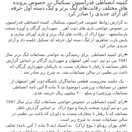
کمیته انضباطی فدراسیون بسکتبال در خصوص پرونده
های مختلف رقابت‌های لیگ برتر و لیگ دسته اول حرفه
ای آرای جدیدی را صادر کرد .
به گزارش روابط عمومی فدراسیون بسکتبال، کمیته انضباطی فدراسیون
در خصوص حواشی بازی های ذوب آهن _ شهرداری گرگان و آویژه صنعت
پارسامشهد - نبوغ اراك از رقابت های لیگ برتر و بازی آورتای ساری و
پایش پارت شاهرود از لیگ دسته اول حرفه ای تشکیل جلسه داد و آرای
جدیدی صادر کرد.
⬅️رای کمیته انضباطی برای رسیدگی به حواشی مسابقات لیگ برتر سال
1041 بین دو تیم ذوب آهن اصفهان و شهرداری گرگان بر اساس گزارش
ناظر مسابقه با رفتار نا متعارف نسبت به بازیکنان شهرداری گرگان که
باعث بی نظمی در سالن مسابقات شد، به شرح زیر صادر شد :
- یک جلسه محرومیت قطعی تماشاگران باشگاه ذوب آهن اصفهان از
حضور در مسابقات ورزشی (موضوع بند 3 ماده 8 آئین نامه انضباطی
مسابقات ورزشی) و مبلغ ۲۰۰ میلیون ریال جریمه نقدی.
⬅️رای کمیته انضباطی در خصوص حواشی مسابقات لیگ برتر سال 1041
بین دو تیم آویژه صنعت پارسا و نبوغ اراک بر اساس گزارش ناظر
مسابقه که با رفتار نا متعارف نسبت به داوران که باعث بی نظمی در
سالن مسابقات شده، به شرح زیر است :
-آقای بوژان زونکو ( نبوغ اراک) به استناد (بند 5 ماده 7 آئین نامه) تخلف
وی محرز و یک جلسه محرومیت تعلیقی از حضور در مسابقات ورزشی