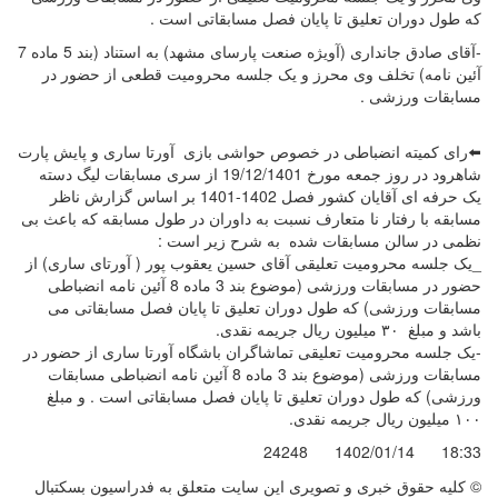
که طول دوران تعلیق تا پایان فصل مسابقاتی است .
-آقای صادق جانداری (آویژه صنعت پارسای مشهد) به استناد (بند 5 ماده 7
آئین نامه) تخلف وی محرز و یک جلسه محرومیت قطعی از حضور در
مسابقات ورزشی .
⬅️رای کمیته انضباطی در خصوص حواشی بازی آورتا ساری و پایش پارت
شاهرود در روز جمعه مورخ 19/12/1401 از سری مسابقات لیگ دسته
یک حرفه ای آقایان کشور فصل 1402-1401 بر اساس گزارش ناظر
مسابقه با رفتار نا متعارف نسبت به داوران در طول مسابقه که باعث بی
نظمی در سالن مسابقات شده به شرح زیر است :
_یک جلسه محرومیت تعلیقی آقای حسین یعقوب پور ( آورتای ساری) از
حضور در مسابقات ورزشی (موضوع بند 3 ماده 8 آئین نامه انضباطی
مسابقات ورزشی) که طول دوران تعلیق تا پایان فصل مسابقاتی می
باشد و مبلغ ۳۰ میلیون ریال جریمه نقدی.
-یک جلسه محرومیت تعلیقی تماشاگران باشگاه آورتا ساری از حضور در
مسابقات ورزشی (موضوع بند 3 ماده 8 آئین نامه انضباطی مسابقات
ورزشی) که طول دوران تعلیق تا پایان فصل مسابقاتی است . و مبلغ
١٠٠ میلیون ریال جریمه نقدی.
24248
1402/01/14
18:33
© کليه حقوق خبری و تصويری اين سايت متعلق به فدراسیون بسکتبال