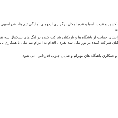
ف كشور و غرب آسيا و عدم امكان برگزاري اردوهاي آمادگي تيم ها، فدراسيون 
ت
ستاي حمايت از باشگاه ها و بازيكنان شركت كننده در ليگ هاي بسكتبال سه نفر
نان شركت کننده در تور ملی سه نفره ، اقدام به اعزام تيم ملی با همكاري باش
 همكاري باشگاه هاي مهرام و شايان جنوب قدرداني می شود.