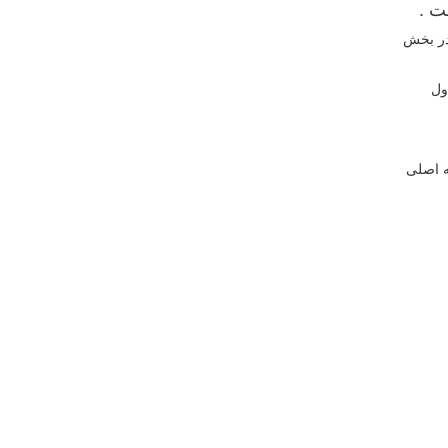
؛ مسابقات بسکتبال سه نفره کاپ آسیا از ۹ فروردین در بخش
ول
ز برگزاری بخش مقدماتی در ۴ گروه سه تیمه اصلی