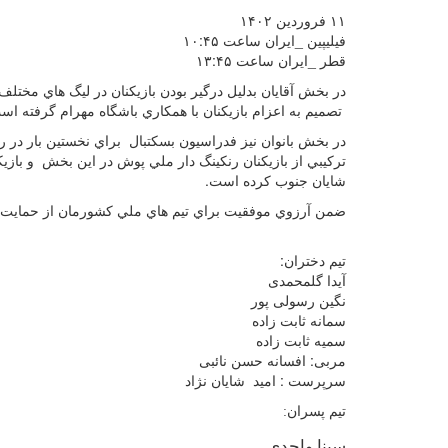
۱۱ فروردین ۱۴۰۲
فیلیپین _ایران ساعت ۱۰:۴۵
قطر _ایران ساعت ۱۳:۴۵
در بخش آقايان بدليل درگير بودن بازيكنان در ليگ هاي مختل
تصميم به اعزام بازيكنان با همكاري باشگاه مهرام گرفته اس
در بخش بانوان نيز فدراسيون بسكتبال براي نخستين بار در را
تركيبي از بازيكنان رنكينگ دار ملي پوش در اين بخش و بازيك
شايان جنوب کرده است.
ضمن آرزوي موفقيت براي تيم هاي ملي كشورمان از حمايت و
تیم دختران:
آیدا گلمحمدی
نگین رسولی پور
سمانه ثابت زاده
سمیه ثابت زاده
مربی: افسانه حسن نائبی
سرپرست : امید شایان نژاد
تیم
پسران
:
سینا
واحدی