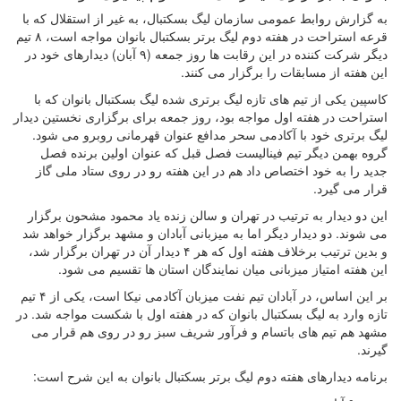
به گزارش روابط عمومی سازمان لیگ بسکتبال، به غیر از استقلال که با
قرعه استراحت در هفته دوم لیگ برتر بسکتبال بانوان مواجه است، ۸ تیم
دیگر شرکت کننده در این رقابت ها روز جمعه (۹ آبان) دیدارهای خود در
این هفته از مسابقات را برگزار می کنند.
کاسپین یکی از تیم های تازه لیگ برتری شده لیگ بسکتبال بانوان که با
استراحت در هفته اول مواجه بود، روز جمعه برای برگزاری نخستین دیدار
لیگ برتری خود با آکادمی سحر مدافع عنوان قهرمانی روبرو می شود.
گروه بهمن دیگر تیم فینالیست فصل قبل که عنوان اولین برنده فصل
جدید را به خود اختصاص داد هم در این هفته رو در روی ستاد ملی گاز
قرار می گیرد.
این دو دیدار به ترتیب در تهران و سالن زنده یاد محمود مشحون برگزار
می شوند. دو دیدار دیگر اما به میزبانی آبادان و مشهد برگزار خواهد شد
و بدین ترتیب برخلاف هفته اول که هر ۴ دیدار آن در تهران برگزار شد،
این هفته امتیاز میزبانی میان نمایندگان استان ها تقسیم می شود.
بر این اساس، در آبادان تیم نفت میزبان آکادمی نیکا است، یکی از ۴ تیم
تازه وارد به لیگ بسکتبال بانوان که در هفته اول با شکست مواجه شد. در
مشهد هم تیم های باتسام و فرآور شریف سبز رو در روی هم قرار می
گیرند.
برنامه دیدارهای هفته دوم لیگ برتر بسکتبال بانوان به این شرح است: