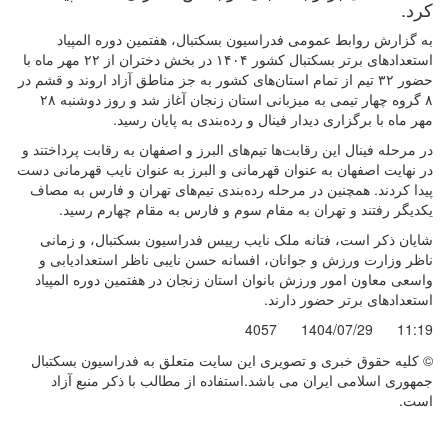
کرد.
به گزارش روابط عمومی فدراسیون بسکتبال، هفتمین دوره المپیاد
استعدادهای برتر بسکتبال کشور ۱۴۰۴ در بخش دختران از ۲۲ مهر ماه با
حضور ۳۲ تیم از تمام استان‌های کشور به جز مناطق آزاد اروند و قشم در
۸ گروه چهار تیمی به میزبانی استان زنجان آغاز شد و روز دوشنبه ۲۸
مهر ماه با برگزاری دیدار فینال و رده‌بندی به پایان رسید.
در مرحله فینال این رقابت‌ها تیم‌های البرز و اصفهان به رقابت پرداختند و
در نهایت اصفهان به عنوان قهرمانی و البرز به عنوان نایب قهرمانی دست
پیدا کردند. همچنین در مرحله رده‌بندی تیم‌های تهران و فارس به مصاف
یکدیگر رفتند و تهران به مقام سوم و فارس به مقام چهارم رسید.
شایان ذکر است، فتانه ملک نایب رییس فدراسیون بسکتبال، و زمانی
ناظر وزارت ورزش و جوانان، افسانه حسن نایبی ناظر استعدادیابی و
واسعی معاون امور ورزش بانوان استان زنجان در هفتمین دوره المپیاد
استعدادهای برتر حضور دارند.
4057
1404/07/29
11:19
© کليه حقوق خبری و تصويری اين سايت متعلق به فدراسیون بسکتبال
جمهوری اسلامی ایران می باشد.استفاده از مطالب با ذكر منبع آزاد
است.