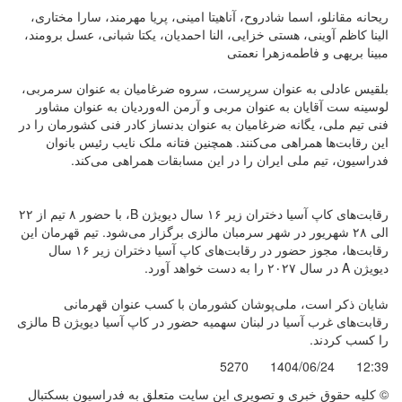
ریحانه مقانلو، اسما شادروح، آناهیتا امینی، پریا مهرمند، سارا مختاری،
الینا کاظم آوینی، هستی خزایی، النا احمدیان، یکتا شبانی، عسل برومند،
مبینا بریهی و فاطمه‌زهرا نعمتی
بلقیس عادلی به عنوان سرپرست، سروه ضرغامیان به عنوان سرمربی،
لوسینه ست آقایان به عنوان مربی و آرمن اله‌وردیان به عنوان مشاور
فنی تیم ملی، یگانه ضرغامیان به عنوان بدنساز کادر فنی کشورمان را در
این رقابت‌ها همراهی می‌کنند. همچنین فتانه ملک نایب رئیس بانوان
فدراسیون، تیم ملی ایران را در این مسابقات همراهی می‌کند.
رقابت‌های کاپ آسیا دختران زیر ۱۶ سال دیویژن B، با حضور ۸ تیم از ۲۲
الی ۲۸ شهریور در شهر سرمبان مالزی برگزار می‌شود. تیم قهرمان این
رقابت‌ها، مجوز حضور در رقابت‌های کاپ آسیا دختران زیر ۱۶ سال
دیویژن A در سال ۲۰۲۷ را به دست خواهد آورد.
شایان ذکر است، ملی‌پوشان کشورمان با کسب عنوان قهرمانی
رقابت‌های غرب آسیا در لبنان سهمیه حضور در کاپ آسیا دیویژن B مالزی
را کسب کردند.
5270
1404/06/24
12:39
© کليه حقوق خبری و تصويری اين سايت متعلق به فدراسیون بسکتبال