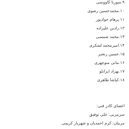
۹.سورنا کاووسی
۱۰‌.محمدحسین رضوی
۱۱.پرهام جواد‌پور
۱۲.رادین علیزاده
۱۳.مخمد شمسی
۱۴.امیرمحمد لشکری
۱۵.حسین رنجبر
۱۶.مانی منوچهری
۱۷.بهزاد ایزانلو
۱۸.کیاشا طاهری
اعضای کادر فنی:
سرمربی: علی توفیق
مربیان: کرم احمدیان و شهریار کریمی