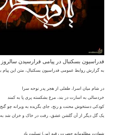
فدراسیون بسکتبال در پیامی فرارسیدن سالرو
به گزارش روابط عمومی فدراسیون بسکتبال، متن این پیام 
در شام میان اسرا، طفلى از هجر پدر نوحه سرا
خردسالى به اسارت در بند، مرغ بشکسته پرى پا به کمند
کودکى دستخوش محنت و رنج، جاى بگزیده به ویرانه چو گنج
یک گل دیگر از آن گلشن عشق، رفت در خاک و خزان شد به
شهادت مظلومانه حضرت رقیه (س) تسلیت باد