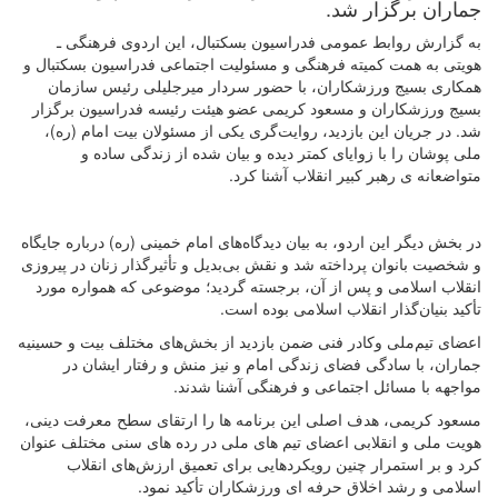
جماران برگزار شد.
به گزارش روابط عمومی فدراسیون بسکتبال، این اردوی فرهنگی ـ
هویتی به همت کمیته فرهنگی و مسئولیت اجتماعی فدراسیون بسکتبال و
همکاری بسیج ورزشکاران، با حضور سردار میرجلیلی رئیس سازمان
بسیج ورزشکاران و مسعود کریمی عضو هیئت رئیسه فدراسیون برگزار
شد. در جریان این بازدید، روایت‌گری یکی از مسئولان بیت امام (ره)،
ملی پوشان را با زوایای کمتر دیده و بیان شده از زندگی ساده و
متواضعانه ی رهبر کبیر انقلاب آشنا کرد.
در بخش دیگر این اردو، به بیان دیدگاه‌های امام خمینی (ره) درباره جایگاه
و شخصیت بانوان پرداخته شد و نقش بی‌بدیل و تأثیرگذار زنان در پیروزی
انقلاب اسلامی و پس از آن، برجسته گردید؛ موضوعی که همواره مورد
تأکید بنیان‌گذار انقلاب اسلامی بوده است.
اعضای تیم‌ملی و‌کادر فنی ضمن بازدید از بخش‌های مختلف بیت و حسینیه
جماران، با سادگی فضای زندگی امام و نیز منش و رفتار ایشان در
مواجهه با مسائل اجتماعی و فرهنگی آشنا شدند.
مسعود کریمی، هدف اصلی این برنامه ها را ارتقای سطح معرفت دینی،
هویت ملی و انقلابی اعضای تیم های ملی در رده های سنی مختلف عنوان
کرد و بر استمرار چنین رویکردهایی برای تعمیق ارزش‌های انقلاب
اسلامی و رشد اخلاق حرفه ای ورزشکاران تأکید نمود.