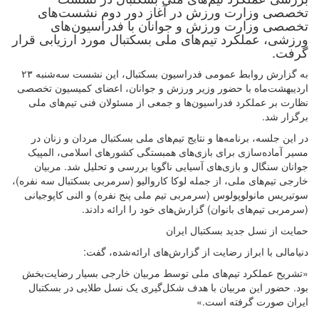
تخصصی وزارت ورزش در آغاز دور دوم نشست‌های
تخصصی وزارت ورزش و جوانان با فدراسیون‌های
ورزشی، عملکرد تیم‌های ملی بسکتبال مورد ارزیابی قرار
گرفت.
به گزارش روابط عمومی فدراسیون بسکتبال، این نشست سه‌شنبه ۲۳
اردیبهشت‌ماه با حضور وزیر ورزش و جوانان، اعضای کمیسیون تخصصی
نظارت بر عملکرد فدراسیون‌ها و جمعی از مسئولان فنی تیم‌های ملی
برگزار شد.
در این جلسه، برنامه‌ها و نتایج تیم‌های ملی بسکتبال مردان و زنان در
مسیر آماده‌سازی برای بازی‌های همبستگی کشورهای اسلامی، المپیک
جوانان سنگال و بازی‌های آسیایی ناگویا بررسی و تحلیل شد. مربیان
خارجی تیم‌های ملی، از جمله لوکا کاروالیو (سرمربی بسکتبال سه نفره)،
سوتیریس مانولوپولوس (سرمربی تیم ملی پنج نفره) و النی کاپوجیانی
(سرمربی تیم‌های بانوان) گزارش‌های خود را ارائه دادند.
حمایت از نسل جدید بسکتبال ایران
دنیامالی با ابراز رضایت از گزارش‌های ارائه‌شده، گفت:
«تشریح عملکرد تیم‌های ملی توسط مربیان خارجی بسیار رضایت‌بخش
بود. حضور این مربیان با هدف شکل‌گیری یک نسل طلایی در بسکتبال
ایران صورت گرفته است.»