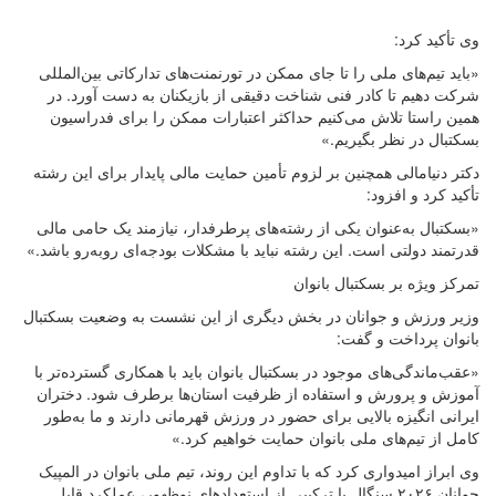
وی تأکید کرد:
«باید تیم‌های ملی را تا جای ممکن در تورنمنت‌های تدارکاتی بین‌المللی
شرکت دهیم تا کادر فنی شناخت دقیقی از بازیکنان به دست آورد. در
همین راستا تلاش می‌کنیم حداکثر اعتبارات ممکن را برای فدراسیون
بسکتبال در نظر بگیریم.»
دکتر دنیامالی همچنین بر لزوم تأمین حمایت مالی پایدار برای این رشته
تأکید کرد و افزود:
«بسکتبال به‌عنوان یکی از رشته‌های پرطرفدار، نیازمند یک حامی مالی
قدرتمند دولتی است. این رشته نباید با مشکلات بودجه‌ای روبه‌رو باشد.»
تمرکز ویژه بر بسکتبال بانوان
وزیر ورزش و جوانان در بخش دیگری از این نشست به وضعیت بسکتبال
بانوان پرداخت و گفت:
«عقب‌ماندگی‌های موجود در بسکتبال بانوان باید با همکاری گسترده‌تر با
آموزش‌ و پرورش و استفاده از ظرفیت استان‌ها برطرف شود. دختران
ایرانی انگیزه بالایی برای حضور در ورزش قهرمانی دارند و ما به‌طور
کامل از تیم‌های ملی بانوان حمایت خواهیم کرد.»
وی ابراز امیدواری کرد که با تداوم این روند، تیم ملی بانوان در المپیک
جوانان ۲۰۲۶ سنگال با ترکیبی از استعدادهای نوظهور، عملکرد قابل