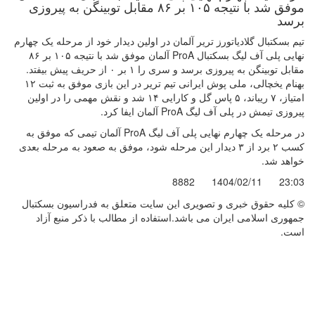
موفق شد با نتیجه ۱۰۵ بر ۸۶ مقابل توبینگن به پیروزی
برسد
تیم بسکتبال گلادیاتورز تریر آلمان در اولین دیدار خود از مرحله یک چهارم
نهایی پلی آف لیگ بسکتبال ProA آلمان موفق شد با نتیجه ۱۰۵ بر ۸۶
مقابل توبینگن به پیروزی برسد و سری را ۱ بر ۰ از حریف پیش بیفتد.
بهنام یخچالی، ملی پوش ایرانی تیم تریر در این بازی موفق به ثبت ۱۲
امتیاز، ۷ ریباند، ۵ پاس گل و کارایی ۱۴ شد و نقش مهمی را در اولین
پیروزی تیمش در پلی آف لیگ ProA آلمان ایفا کرد.
در مرحله یک چهارم نهایی پلی آف لیگ ProA آلمان تیمی که موفق به
کسب ۲ برد از ۳ دیدار این مرحله شود، موفق به صعود به مرحله بعدی
خواهد شد.
8882
1404/02/11
23:03
© کليه حقوق خبری و تصويری اين سايت متعلق به فدراسیون بسکتبال
جمهوری اسلامی ایران می باشد.استفاده از مطالب با ذكر منبع آزاد
است.