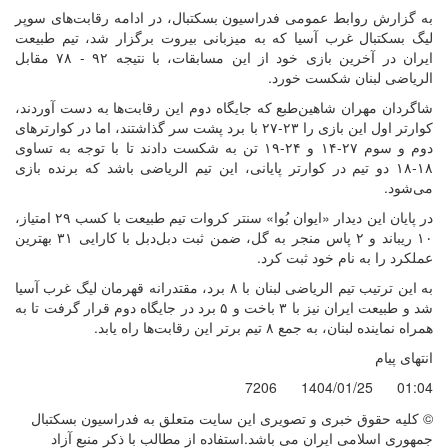
به گزارش روابط عمومی فدراسیون بسکتبال، در ادامه رقابت‌های سوپر
لیگ بسکتبال غرب آسیا که به میزبانی بیروت برگزار شد، تیم طبیعت
ایران در آخرین بازی خود از این مسابقات، با نتیجه ۹۲ - ۷۸ مقابل
الریاضی لبنان شکست خورد.
شاگردان مهران شاهین‌طبع که جایگاه دوم این رقابت‌ها به دست آوردند،
کوارتر اول این بازی را ۲۳-۲۷ با برد پشت سر گذاشتند، اما در کوارترهای
دوم و سوم ۲۷-۱۴ و ۲۴-۱۹ تن به شکست دادند تا با توجه به تساوی
۱۸-۱۸ دو تیم در کوارتر پایانی، این تیم الریاضی باشد که برنده بازی
می‌شود.
در پایان این دیدار «ایوان بُوا» سنتر کروات تیم طبیعت با کسب ۲۹ امتیاز،
۱۰ ریباند و ۲ پاس منجر به گل، ضمن ثبت دبل‌دبل با کارایی ۳۱ بهترین
عملکرد را به نام خود ثبت کرد.
به این ترتیب تیم الریاضی لبنان با ۸ برد، مقتدرانه قهرمان لیگ غرب آسیا
شد و طبیعت ایران نیز با ۳ باخت و ۵ برد در جایگاه دوم قرار گرفت تا به
همراه نماینده لبنان، به جمع ۸ تیم برتر این رقابت‌ها راه یابد.
انتهای پیام
7206
1404/01/25
01:04
© کليه حقوق خبری و تصويری اين سايت متعلق به فدراسیون بسکتبال
جمهوری اسلامی ایران می باشد.استفاده از مطالب با ذكر منبع آزاد