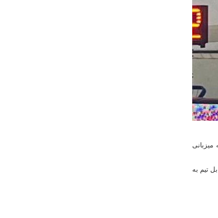
کتبال، مسابقات المپیک دانش‌ آموزی ۲۰۲۵ - صربستان، امروز (دوشنبه - ۱۸ فروردین ۱۴۰۴) به میزبانی
 نتیجه ۸ بر ۵ مقابل صربستان به پیروزی رسیدند و در دیگر دیدار خود نیز با نتیجه ۱۸ بر ۴ مقابل تیم به