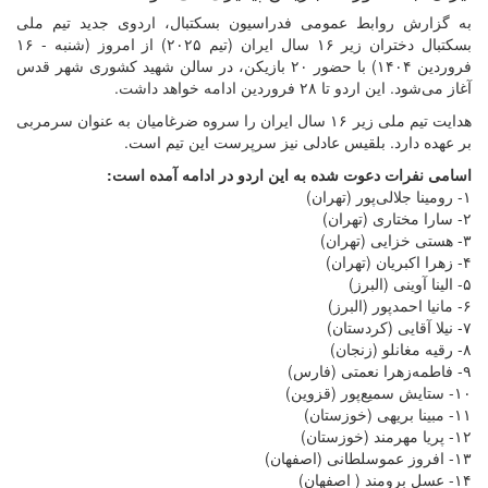
به گزارش روابط عمومی فدراسیون بسکتبال، اردوی جدید تیم ملی
بسکتبال دختران زیر ۱۶ سال ایران (تیم ۲۰۲۵) از امروز (شنبه - ۱۶
فروردین ۱۴۰۴) با حضور ۲۰ بازیکن، در سالن شهید کشوری شهر قدس
آغاز می‌شود. این اردو تا ۲۸ فروردین ادامه خواهد داشت.
هدایت تیم ملی زیر ۱۶ سال ایران را سروه ضرغامیان به عنوان سرمربی
بر عهده دارد. بلقیس عادلی نیز سرپرست این تیم است.
اسامی نفرات دعوت شده به این اردو در ادامه آمده است:
۱- رومینا جلالی‌پور (تهران)
۲- سارا مختاری (تهران)
۳- هستی خزایی (تهران)
۴- زهرا اکبریان (تهران)
۵- الینا آوینی (البرز)
۶- مانیا احمدپور (البرز)
۷- نیلا آقایی (کردستان)
۸- رقیه مغانلو (زنجان)
۹- فاطمه‌زهرا نعمتی (فارس)
۱۰- ستایش سمیع‌پور (قزوین)
۱۱- مبینا بریهی (خوزستان)
۱۲- پریا مهرمند (خوزستان)
۱۳- افروز عموسلطانی (اصفهان)
۱۴- عسل برومند ( اصفهان)