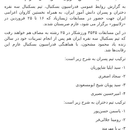
به گزارش روابط عمومی فدراسیون بسکتبال، تیم بسکتبال سه نفره
دختران و پسران دانش آموز ایران، به همراه نخستین کاروان اعزامی
ایران جهت حضور در مسابقات ژیمنازیاد که ۱۶ تا ۲۵ فروردین در
«زلاتیبور» برگزار می شود، عازم صربستان شدند.
در این مسابقات ۳۵۳۵ ورزشکار در ۲۵ رشته به مصاف هم خواهند رفت‌
که تیم بسکتبال سه نفره ایران هم پس از انجام تمرینات خود در سالن
زنده یاد محمود مشحون، با هماهنگی فدراسیون بسکتبال عازم این
رقابت‌ها شد.
ترکیب تیم پسران به شرح زیر است:
۱- سید ایلیا شاپوریان
۲- سجاد اصغری
۳- سید پویان شیخ ابومسعودی
۴- امیرحسین نصیری
ترکیب تیم دختران به شرح زیر است:
۱- یاسمن حسن‌پور
۲- رومینا جلالی‌فر
۳- پریا مهرمند