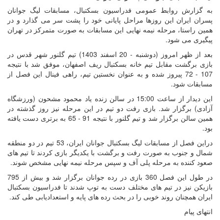
به گزارش روابط عمومی فدراسیون بسکتبال، مسابقات لیگ جوانان
پسران ایران این روزها مراحل پایانی خود را پشت سر می گذارد و در
همین راستا، مرحله نیمه نهایی این مسابقات به صورت متمرکز در تهران
پیگیری می شود.
بعد از ظهر امروز (دوشنبه - 20 اسفند 1403) تیم گلنور شهر قدس در
بازی برگشت مقابل تیم خانه بسکتبال ریف اصفهان، موفق شد با نتیجه
107 - 72 پیروز شده و به عنوان نخستین تیم، راهی فینال این فصل از
مسابقات شود.
این دیدار از ساعت 15:00 در سالن زنده یاد محمود مشحون (ورزشگاه
آزادی) برگزار شد. بازی رفت دو تیم در این مرحله نیز روز گذشته در
همین سالن برگزار شد و تیم گلنور با نتیجه 91 - 65 به برتری دست یافته
بود.
دراین فصل از مسابقات لیگ بسکتبال جوانان ایران، 53 تیم در دو منطقه
شمال و جنوب به صورت رفت و برگشت با یکدیگر بازی کردند تا تیم های
صعود کننده به مرحله پلی آف و سپس مرحله نیمه نهایی مشخص شوند.
در طول این فصل 360 بازی در رده جوانان برگزار شد و بیش از 795
بازیکن نیز در تیم های مختلف دست به توپ شدند تا فدراسیون بسکتبال
ایران همچنان روند خوبی را در بحث رده های پایه و استعدادیابی طی کند.
انتهای پیام