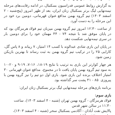
به گزارش روابط عمومی فدراسیون بسکتبال، در ادامه رقابت‌های مرحله
نیمه‌نهایی لیگ برتر بسکتبال زنان ایران، بعد از ظهر امروز (پنج‌شنبه - ۲
اسفند ۱۴۰۳) تیم گروه بهمن مدافع عنوان قهرمانی، دومین برد خود در
این مرحله را به دست آورد.
از ساعت ۱۲:۳۰ امروز تیم گروه بهمن میزبان تیم فولاد هرمزگان بود که
در پایان موفق شد با نتیجه ۷۴ - ۴۴ مهمان خود را برای دومین بار
در سری نیمه‌نهایی شکست دهد.
در پایان این بازی شادی عبدالوند با کسب ۱۴ امتیاز، ۷ ریباند و ۸ پاس گل،
کارایی ۲۵ را در ترکیب تیم گروه بهمن به ثبت رساند تا بهترین بازیکن
زمین شود.
هر چهار کوارتر این بازی به ترتیب با نتایج ۱۹-۱۸، ۱۶-۷، ۱۹-۹ و ۲۰-۱۰
به سود تیم گروه بهمن پایان یافت تا در مجموع، مدافع عنوان قهرمانی ۳۰
امتیاز اختلاف برنده این بازی شود. بازی اول دو تیم را نیز گروه بهمن با
پیروزی ۸۵ - ۴۱ پشت سر گذاشته بود.
برنامه بازی‌های مرحله نیمه‌نهایی لیگ برتر بسکتبال زنان ایران:
بازی سوم:
فولاد هرمزگان - گروه بهمن تهران (شنبه - ۴ اسفند ۱۴۰۳)، ساعت
۱۱:۳۰ در سالن شهر قدس
پالایش نفت آبادان - آکادمی بسکتبال سحر (شنبه - ۴ اسفند ۱۴۰۳)،