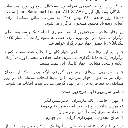
به گزارش روابط عمومی فدراسیون بسکتبال، دومین دوره مسابقات
ستارگان بسکتبال ایران (Iran Basketball League ALL-STAR) ساعت
۱۵:۰۰ روز جمعه - ۲۶ بهمن ۱۴۰۳ به میزبانی سالن بسکتبال آزادی
(سالن زنده یاد محمود مشحون) برگزار می‌شود.
این رقابت‌ها در سه بخش پرتاب سه امتیازی، اسلم دانک و مسابقه اصلی
برگزار می‌شود. در این دوره بازی اصلی به شیوه رقابت آل‌استار ۲۰۲۵
لیگ NBA، با حضور چهار تیم برگزار خواهد شد.
چهار تیم این رقابت‌ها با اسامی چهار کاپیتان انتخاب شده توسط کمیته
برگزاری رقابت‌ها نامگذاری می‌شوند. حامد حدادی، سعید داورپناه، آرمان
زنگنه و سجاد مشایخی چهار کاپیتان این تیم‌ها هستند.
چهار سرمربی تیم‌های برتر دور گروهی لیگ برتر بسکتبال مردان
ایران نیز به عنوان چهار سرمربی این تیم‌ها انتخاب شده‌اند که در روز
مسابقه، به قید قرعه برای بر عهده گرفتن هدایت تیم‌ها انتخاب می‌شوند.
اسامی سرمربی‌ها به شرح زیر است:
۱- مهران حاتمی (کاله مازندران - صدرنشین لیگ)
۲- مهران شاهین‌طبع (طبیعت اسلامشهر - تیم دوم)
۳- حماد سامری (نفت آبادان - تیم سوم)
۴- صالح مخدومی (شهرداری گرگان - تیم چهارم)
هر تیم با ترکیب ۷ نفره که یکی از آن‌ها یک بازیکن جوان زیر ۲۰ سال