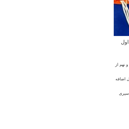
اول
 دهم ؛ هشتم و نهم از
یم در گروه A و دو تیم در گروه B به ششتیم اول اضافه
با برد سپری