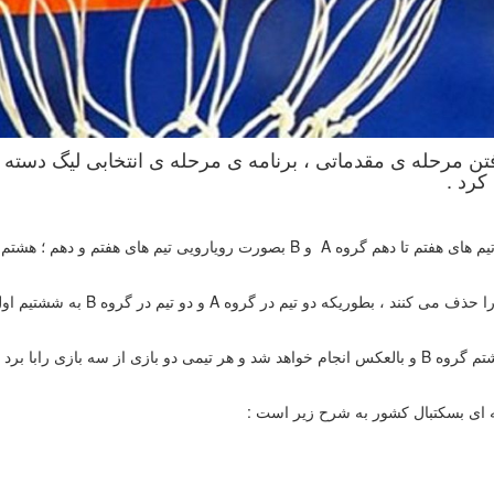
فتن مرحله ی مقدماتی ، برنامه ی مرحله ی انتخابی لیگ دسته 
کرد .
به گزارش روابط عمومی فدراسیون بسکتبال ؛ بر این ساس تیم های هفتم تا دهم گروه A و B بصورت رویارویی تیم های هفتم و
از بین این هشت تیم ، چهار تیم جواز حضور در مرحله ی بعد را حذف می کنند ، بطوریکه دو ت
در این مرحله، رویارویی ها بصورت تیم اول گروه A با تیم هشتم گروه B و بالعکس انجام خواهد شد و هر تیمی دو بازی از سه بازی را
ه ای بسکتبال کشور به شرح زیر است :