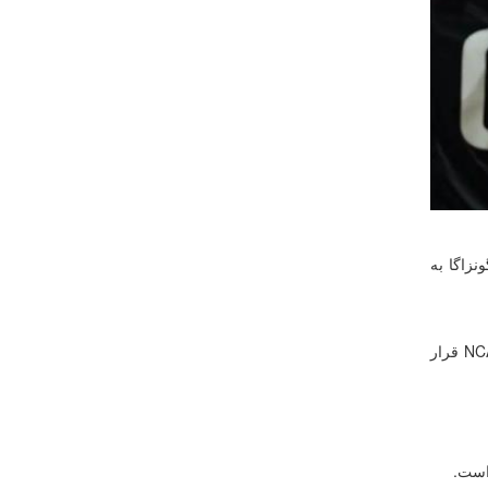
م کالج گونزاگا به
اورگون استیت پس از این پیروزی با ۱۴ برد و ۵ باخت، در رده پنجم جدول رده‌بندی کنفرانس West Coast (ساحل غربی) رقابت‌های NCAA قرار
است.