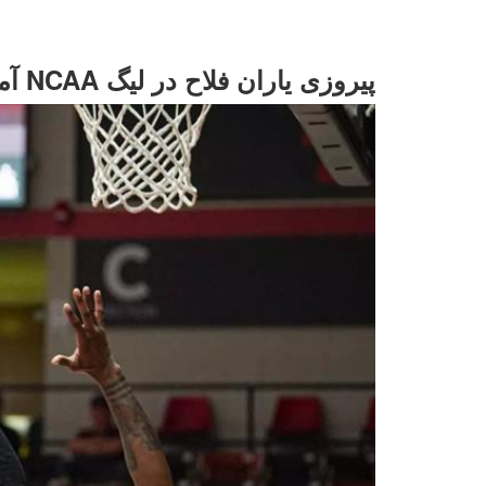
پیروزی یاران فلاح در لیگ NCAA آمریکا