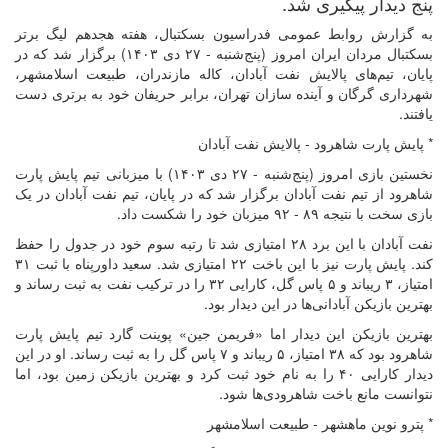
پنج دیدار پیگیری شد.
به گزارش روابط عمومی فدراسیون بسکتبال، هفته هجدهم لیگ برتر
بسکتبال مردان ایران امروز (پنج‌شنبه - ۲۷ دی ۱۴۰۳) برگزار شد که در
پایان، تیم‌های پالایش نفت آبادان، کاله مازندران، طبیعت اسلامشهر،
شهرداری گرگان و آینده سازان تهران، برابر حریفان خود به برتری دست
یافتند.
* پایش پارت شاهرود - پالایش نفت آبادان
نخستین بازی امروز (پنج‌شنبه - ۲۷ دی ۱۴۰۳) با میزبانی تیم پایش پارت
شاهرود از تیم نفت آبادان برگزار شد که در پایان، تیم نفت آبادان در یک
بازی سخت با نتیجه ۸۹ - ۹۲ میزبان خود را شکست داد.
نفت آبادان با این برد ۲۸ امتیازی شد تا رتبه سوم خود در جدول را حفظ
کند. پایش پارت نیز با این باخت ۲۲ امتیازی شد. سعید داورپناه با ثبت ۳۱
امتیاز، ۳ ریباند و ۵ پاس گل، کارایی ۳۲ را در ترکیب نفت به ثبت رساند و
بهترین بازیکن آبادانی‌ها در این دیدار بود.
بهترین بازیکن این دیدار اما «فریمن جین» پوینت گارد تیم پایش پارت
شاهرود بود که ۳۸ امتیاز، ۵ ریباند و ۷ پاس گل را به ثبت رساند. او در این
دیدار کارایی ۴۰ را به نام خود ثبت کرد و بهترین بازیکن زمین بود، اما
نتوانست مانع باخت شاهرودی‌ها شود.
* پترو نوین ماهشهر - طبیعت اسلامشهر