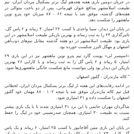
در جریان دومین بازی هفته هجدهم لیگ برتر بسکتبال مردان ایران، تیم
طبیعت اسلامشهر مدافع عنوان قهرمانی، پس از دو باخت متوالی در
هفته‌های گذشته، موفق شد با نتیجه ۶۶ - ۸۷ میزبان خود پترو نوین
ماهشهر را شکست دهد.
در پایان این دیدار، سینا واحدی با کسب ۲۲ امتیاز، ۴ ریباند و ۲ پاس گل،
تاثیرگذاری ۲۴ را به ثبت رساند و بهترین بازیکن طبیعت اسلامشهر در این
بازی بود. طبیعت اسلامشهر در دو هفته گذشته مقابل تیم‌های ذوب‌آهن
اصفهان و مهگل البرز شکست خورده بود.
«اسپنسر لی» پوینت گارد تیم پترو نوین ماهشهر نیز در این بازی ۲۹
امتیاز، ۵ ریباند و ۲ پاس گل را به ثبت رساند و با کارایی ۲۶ بهترین
بازیکن این دیدار بود ولی نتوانست مانع شکست خانگی ماهشهری‌ها شود.
* کاله مازندران - گلنور اصفهان
در ادامه رقابت‌های این هفته از لیگ برتر بسکتبال مردان ایران، لحظاتی
قبل تیم کاله مازندران موفق شد با نتیجه ۱۰۲ - ۸۸ مهمان خود گلنور
اصفهان را شکست داده و ۳۱ امتیازی شود.
شاگردان مهران حاتمی با این برد ۳۱ امتیازی شدند تا با یک بازی بیشتر
نسبت به طبیعت ۳۰ امتیازی، همچنان صدرنشینی خود در لیگ را حفظ
کنند.
در پایان این بازی متین آقاجانپور با کسب ۲۵ امتیاز، ۶ ریباند و یک پاس
گل، کارایی ۲۳ را در ترکیب کاله مازندران به ثبت رساند و بهترین بازیکن